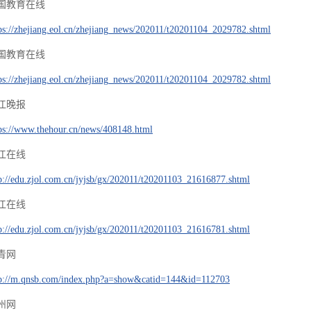
国教育在线
ps://zhejiang.eol.cn/zhejiang_news/202011/t20201104_2029782.shtml
国教育在线
ps://zhejiang.eol.cn/zhejiang_news/202011/t20201104_2029782.shtml
江晚报
ps://www.thehour.cn/news/408148.html
江在线
p://edu.zjol.com.cn/jyjsb/gx/202011/t20201103_21616877.shtml
江在线
p://edu.zjol.com.cn/jyjsb/gx/202011/t20201103_21616781.shtml
青网
tp://m.qnsb.com/index.php?a=show&catid=144&id=112703
州网