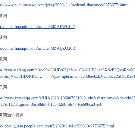
p://www.zj.chinanews.com/jzkzj/2020-11-04/detail-ihacmyxk9673377.shtml
球网
p://china.huanqiu.com/article/40ZAFWCfIt7
球网
p://china.huanqiu.com/article/40ZAJjZO26R
凰网
tps://ishare.ifeng.com/c/s/v004CSUPc02ghVv-_OkNtUE8uen6XScE9QvnRb
QePSmjVkCSHDeKRQbw____?spss=np&aman=c838be9adaVcd06c22S093R2e4
讯网
tps://view.inews.qq.com/a/UIA2020110600793101?uid=&shareto=wx&devid
CA01E3&qimei=85c58ddf-61a5-42d8-bb77-fceb08ca01e3
、
民网海外频道
p://portuguese.people.com.cn/n3/2020/1104/c309810-9776675.html