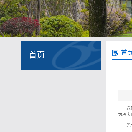
首
首页
近
为校庆
光