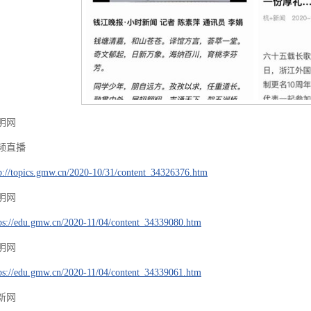
明网
频直播
p://topics.gmw.cn/2020-10/31/content_34326376.htm
明网
ps://edu.gmw.cn/2020-11/04/content_34339080.htm
明网
ps://edu.gmw.cn/2020-11/04/content_34339061.htm
新网