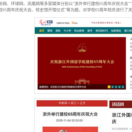
新网、环球网、凤凰网等多家媒体分别以“浙外举行建校65周年庆祝大会”“
校65周年庆祝大会、校史馆开馆仪式”等为题，对学校65周年校庆进行了