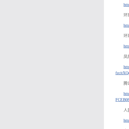
htt
环
htt
环
htt
凤
ht
fzcitX
腾
ht
FCEB08
人
htt