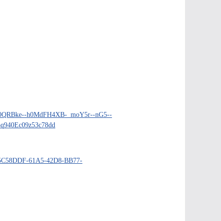
4X0QRBke--h0MdFH4XB-_moY5r--nG5--
q940Ec09z53c78dd
=85C58DDF-61A5-42D8-BB77-